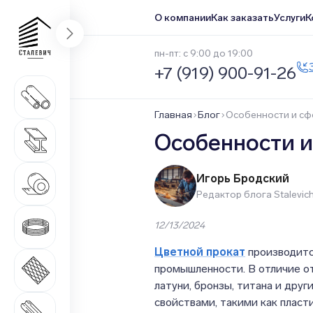
О компании
Как заказать
Услуги
К
пн-пт: с 9:00 до 19:00
+7 (919) 900-91-26
Трубный прокат
1 669 наименований
Главная
Блог
Особенности и сф
Сортовой прокат
Особенности и
516 наименований
Нержавеющий прокат
Игорь Бродский
1 546 наименований
Редактор блога Stalevich
Метизная продукция
12/13/2024
508 наименований
Цветной прокат
производится
Листовой прокат
промышленности. В отличие от
271 наименование
латуни, бронзы, титана и дру
свойствами, такими как пласт
Качественный прокат