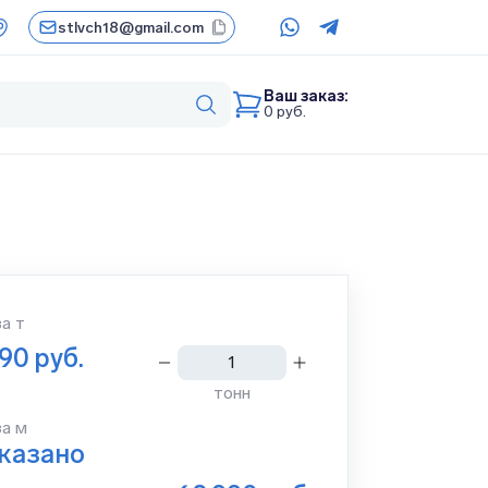
stlvch18@gmail.com
Ваш заказ:
0
руб.
за
т
990
руб.
тонн
за м
указано