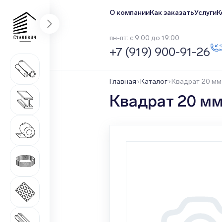
О компании
Как заказать
Услуги
К
пн-пт: с 9:00 до 19:00
+7 (919) 900-91-26
Трубный прокат
1 669 наименований
Главная
Каталог
Квадрат 20 мм
Сортовой прокат
Квадрат 20 мм
516 наименований
Нержавеющий прокат
1 546 наименований
Метизная продукция
508 наименований
Листовой прокат
271 наименование
Качественный прокат