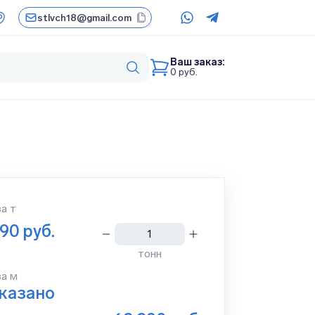
stlvch18@gmail.com
Ваш заказ:
0
руб.
за
т
290
руб.
тонн
за м
указано