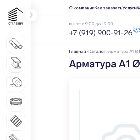
О компании
Как заказать
Услуги
К
пн-пт: с 9:00 до 19:00
+7 (919) 900-91-26
Трубный прокат
1 669 наименований
Главная
Каталог
Арматура А1 Ø
Сортовой прокат
Арматура А1 
516 наименований
Нержавеющий прокат
1 546 наименований
Метизная продукция
508 наименований
Листовой прокат
271 наименование
Качественный прокат