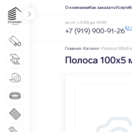
О компании
Как заказать
Услуги
К
пн-пт: с 9:00 до 19:00
+7 (919) 900-91-26
Трубный прокат
1 669 наименований
Главная
Каталог
Полоса 100х5 
Сортовой прокат
Полоса 100х5 
516 наименований
Нержавеющий прокат
1 546 наименований
Метизная продукция
508 наименований
Листовой прокат
271 наименование
Качественный прокат