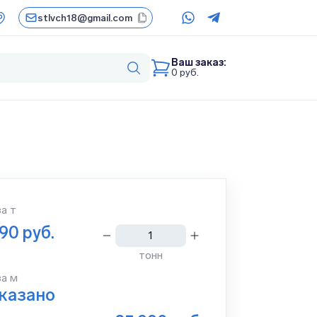
stlvch18@gmail.com
Ваш заказ:
0
руб.
за
т
990
руб.
тонн
за м
указано