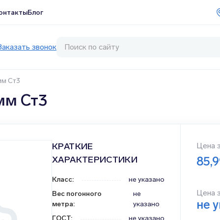
онтакты
Блог
Заказать звонок
мм Ст3
мм Ст3
КРАТКИЕ
Цена 
ХАРАКТЕРИСТИКИ
85,
Класс
:
не указано
Цена 
Вес погонного
не
не 
метра
:
указано
ГОСТ
:
не указано