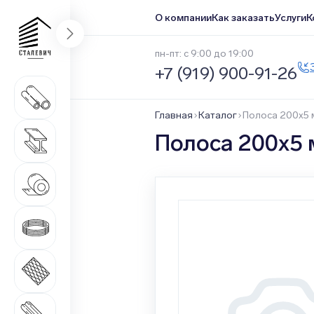
О компании
Как заказать
Услуги
К
пн-пт: с 9:00 до 19:00
+7 (919) 900-91-26
Трубный прокат
1 669 наименований
Главная
Каталог
Полоса 200х5 
Сортовой прокат
Полоса 200х5 
516 наименований
Нержавеющий прокат
1 546 наименований
Метизная продукция
508 наименований
Листовой прокат
271 наименование
Качественный прокат