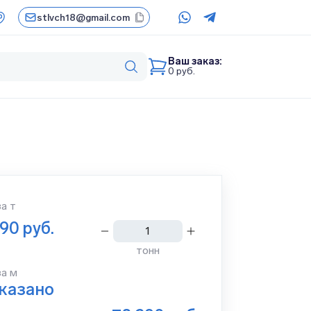
stlvch18@gmail.com
Ваш заказ:
0
руб.
за
т
290
руб.
тонн
за м
указано