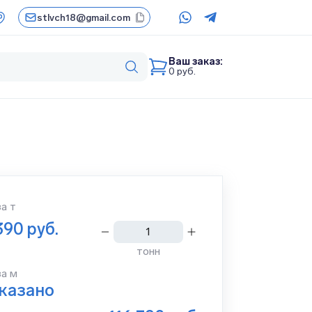
stlvch18@gmail.com
Ваш заказ:
0
руб.
за
т
390
руб.
тонн
за м
указано