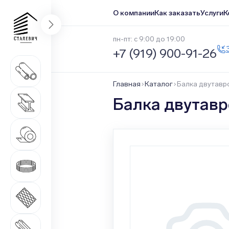
О компании
Как заказать
Услуги
К
пн-пт: с 9:00 до 19:00
+7 (919) 900-91-26
Трубный прокат
1 669 наименований
Главная
Каталог
Балка двутавр
Сортовой прокат
Балка двутавр
516 наименований
Нержавеющий прокат
1 546 наименований
Метизная продукция
508 наименований
Листовой прокат
271 наименование
Качественный прокат