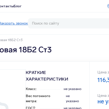
онтакты
Блог
Заказать звонок
овая 18Б2 Ст3
овая 18Б2 Ст3
КРАТКИЕ
Цена 
ХАРАКТЕРИСТИКИ
116,
Класс
:
не указано
Цена 
Вес погонного
не
не 
метра
:
указано
ГОСТ
:
не указано