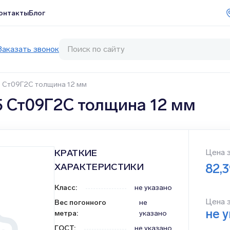
онтакты
Блог
Заказать звонок
5 Ст09Г2С толщина 12 мм
5 Ст09Г2С толщина 12 мм
КРАТКИЕ
Цена 
ХАРАКТЕРИСТИКИ
82,
Класс
:
не указано
Цена 
Вес погонного
не
не 
метра
:
указано
ГОСТ
:
не указано