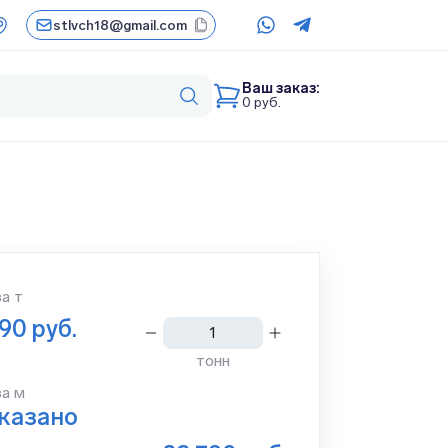
stlvch18@gmail.com
Ваш заказ:
0
руб.
за
т
390
руб.
тонн
за м
указано